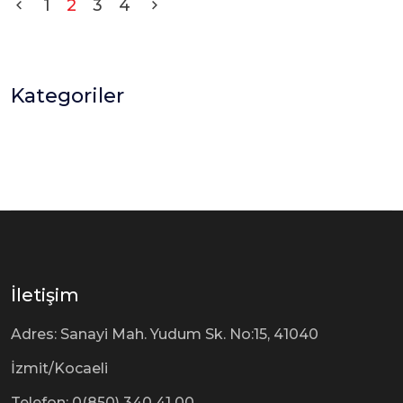
1
2
3
4
Kategoriler
İletişim
Adres: Sanayi Mah. Yudum Sk. No:15, 41040
İzmit/Kocaeli
Telefon: 0(850) 340 41 00