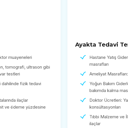
Ayakta Tedavi Te
ktor muayeneleri
Hastane Yatış Giderl
masrafları
, tomografi, ultrason gibi
uvar testleri
Ameliyat Masrafları
i dahilinde fizik tedavi
Yoğun Bakım Giderler
bakımda kalma masr
larında ilaçlar
Doktor Ücretleri: Y
 limit ve ödeme yüzdesine
konsültasyonları
Tıbbi Malzeme ve İl
ilaçlar