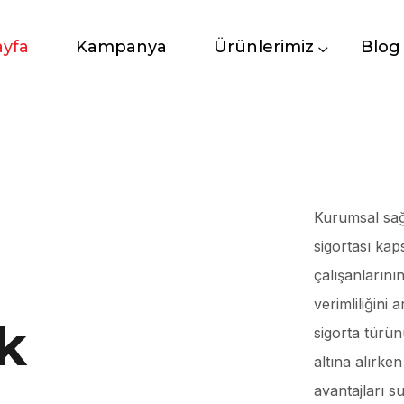
ayfa
Kampanya
Ürünlerimiz
Blog
Kurumsal sağlı
sigortası kap
çalışanlarını
verimliliğini
k
sigorta türün
altına alırke
avantajları s